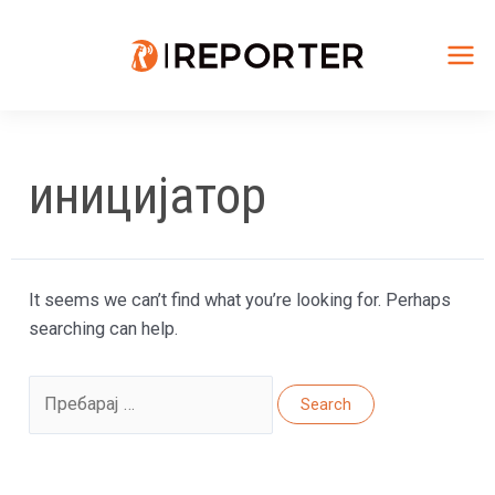
Skip
to
content
Mai
Me
иницијатор
It seems we can’t find what you’re looking for. Perhaps
searching can help.
Search
for: