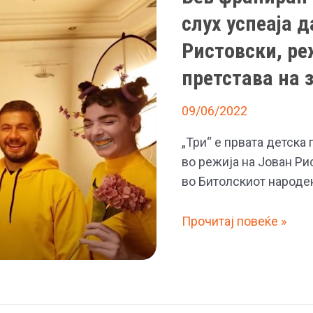
слух успеаја д
Ристовски, ре
претстава на 
09/06/2022
„Три“ е првата детска 
во режија на Јован Р
во Битолскиот народен
Бев
Прочитај повеќе »
фрапиран
оти
и
децата