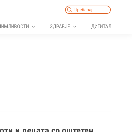
Search
for:
НИМЛИВОСТИ
ЗДРАВЈЕ
ДИГИТАЛ
оти и децата со оштетен