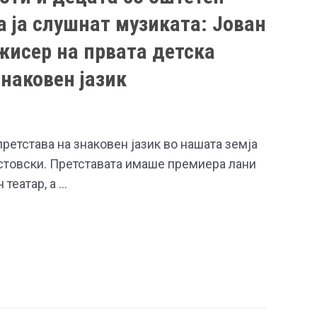
а ја слушнат музиката: Јован
жисер на првата детска
знаковен јазик
претстава на знаковен јазик во нашата земја
истовски. Претставата имаше премиера лани
 театар, а …