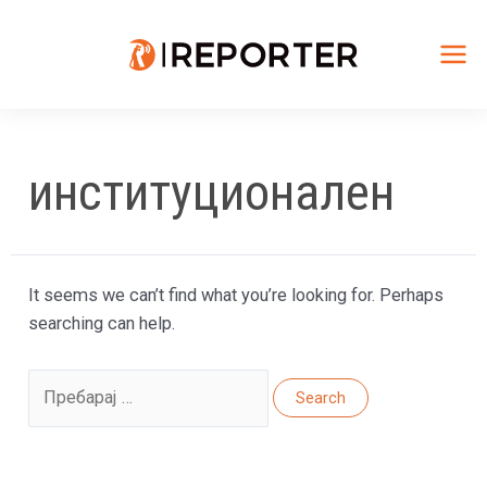
Skip
to
content
Mai
Me
институционален
It seems we can’t find what you’re looking for. Perhaps
searching can help.
Search
for: