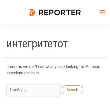
Skip
to
content
Mai
Me
интегритетот
It seems we can’t find what you’re looking for. Perhaps
searching can help.
Search
for: