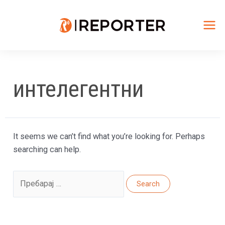
Skip
to
content
Mai
Me
интелегентни
It seems we can’t find what you’re looking for. Perhaps
searching can help.
Search
for: