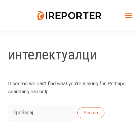
Skip
to
content
Mai
Me
интелектуалци
It seems we can’t find what you’re looking for. Perhaps
searching can help.
Search
for: