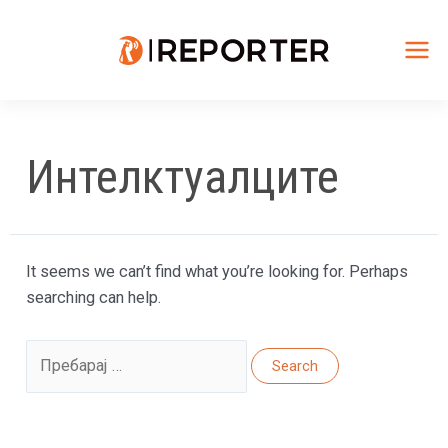
Skip
to
content
Mai
Me
Интелктуалците
It seems we can’t find what you’re looking for. Perhaps
searching can help.
Search
for: