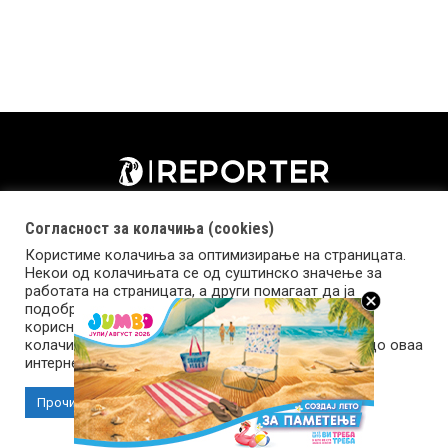
Согласност за колачиња (cookies)
Користиме колачиња за оптимизирање на страницата.
Некои од колачињата се од суштинско значење за
работата на страницата, а други помагаат да ја
подобриме оваа интернет страница и вашето
корисничко искуство. Напомена: задолжителните
колачиња се неопходни за користење и пристап до оваа
Импресум
Маркетинг
Контакт
Услови за користење
интернет страница.
Прочитај повеќе
Прифати колачиња
Copyright © 2026 Reporter.mk | Member of Clip Media Group