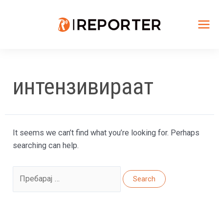
Skip
to
content
Mai
Me
интензивираат
It seems we can’t find what you’re looking for. Perhaps
searching can help.
Search
for: