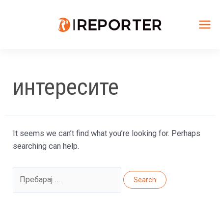
Skip
to
content
Mai
Me
интересите
It seems we can’t find what you’re looking for. Perhaps
searching can help.
Search
for: