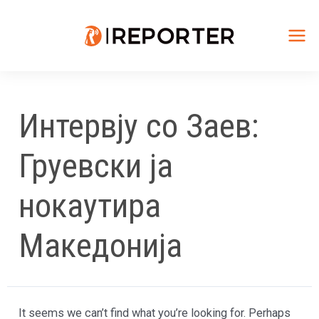
Skip
to
content
Mai
Me
Интервју со Заев:
Груевски ја
нокаутира
Македонија
It seems we can’t find what you’re looking for. Perhaps