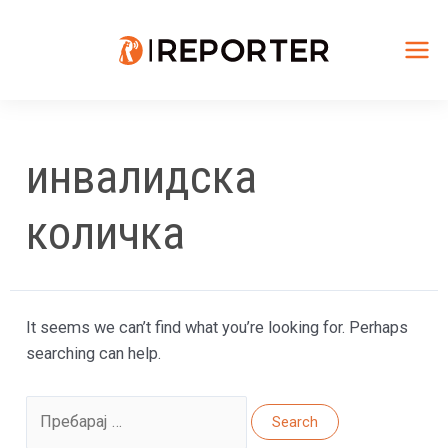
Skip
to
content
Mai
Me
инвалидска
количка
It seems we can’t find what you’re looking for. Perhaps
searching can help.
Search
for: