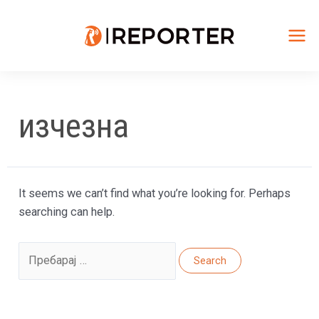
Skip
to
content
Mai
Me
изчезна
It seems we can’t find what you’re looking for. Perhaps
searching can help.
Search
for: