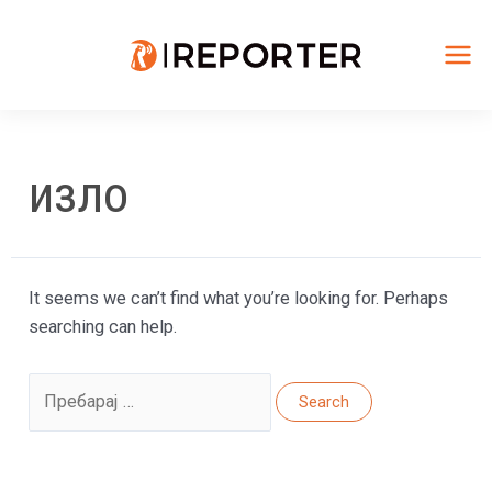
Skip
to
content
Mai
Me
изло
It seems we can’t find what you’re looking for. Perhaps
searching can help.
Search
for: