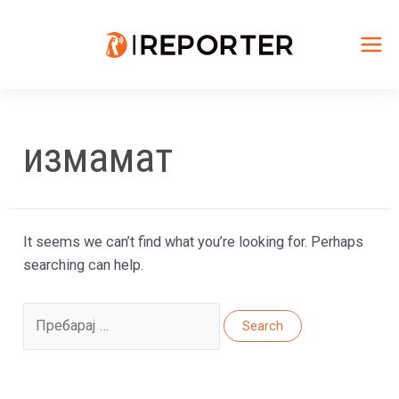
Skip
to
content
Mai
Me
измамат
It seems we can’t find what you’re looking for. Perhaps
searching can help.
Search
for: