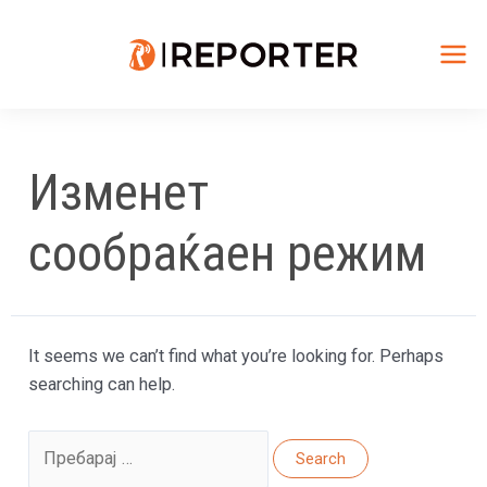
Skip
to
content
Mai
Me
Изменет
сообраќаен режим
It seems we can’t find what you’re looking for. Perhaps
searching can help.
Search
for: