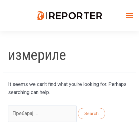
Skip
to
content
Mai
Me
измериле
It seems we can’t find what you’re looking for. Perhaps
searching can help.
Search
for: