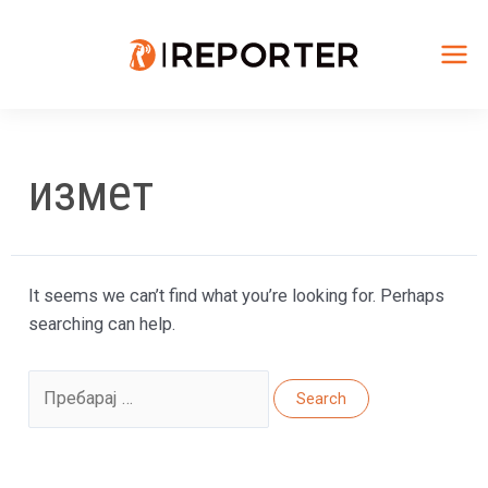
Skip
to
content
Mai
Me
измет
It seems we can’t find what you’re looking for. Perhaps
searching can help.
Search
for: