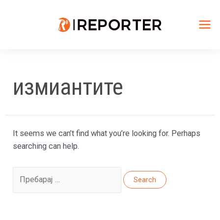
Skip
to
content
Mai
Me
измиантите
It seems we can’t find what you’re looking for. Perhaps
searching can help.
Search
for: