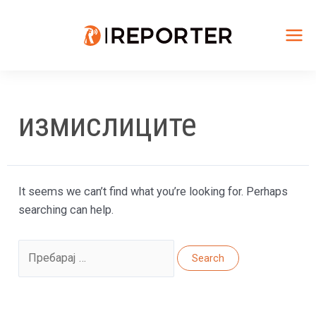
Skip
to
content
Mai
Me
измислиците
It seems we can’t find what you’re looking for. Perhaps
searching can help.
Search
for: