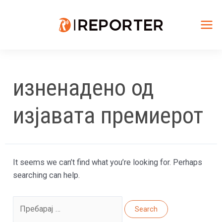
Skip
to
content
Mai
Me
изненадено од
изјавата премиерот
It seems we can’t find what you’re looking for. Perhaps
searching can help.
Search
for: