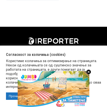
Согласност за колачиња (cookies)
Користиме колачиња за оптимизирање на страницата.
Некои од колачињата се од суштинско значење за
работата на страницата, а други помагаат да ја
подобриме оваа интернет страница и вашето
корисничко искуство. Напомена: задолжителните
колачиња се неопходни за користење и пристап до оваа
Импресум
Маркетинг
Контакт
Услови за користење
интернет страница.
Прочитај повеќе
Прифати колачиња
Copyright © 2026 Reporter.mk | Member of Clip Media Group