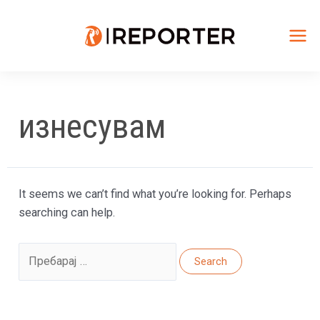
Skip
to
content
Mai
Me
изнесувам
It seems we can’t find what you’re looking for. Perhaps
searching can help.
Search
for: