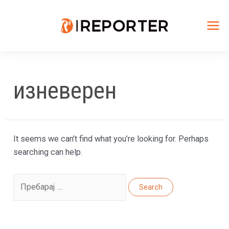
Skip
to
content
Mai
Me
изневерен
It seems we can’t find what you’re looking for. Perhaps
searching can help.
Search
for: