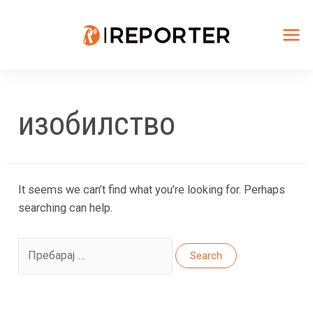
Skip
to
content
Mai
Me
изобилство
It seems we can’t find what you’re looking for. Perhaps
searching can help.
Search
for: