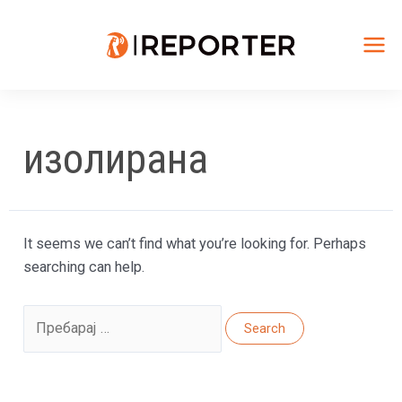
Skip
to
content
Mai
Me
изолирана
It seems we can’t find what you’re looking for. Perhaps
searching can help.
Search
for: