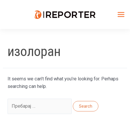
Skip
to
content
Mai
Me
изолоран
It seems we can’t find what you’re looking for. Perhaps
searching can help.
Search
for: