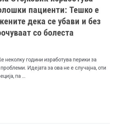
олошки пациенти: Тешко е
жените дека се убави и без
оочуваат со болеста
е неколку години изработува перики за
проблеми. Идејата за ова не е случајна, оти
еција, па …