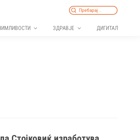
Search
for:
НИМЛИВОСТИ
ЗДРАВЈЕ
ДИГИТАЛ
ла Стојковиќ изработува