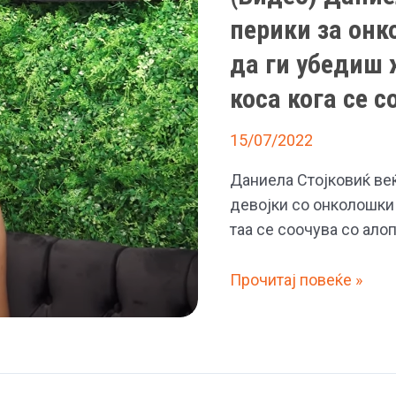
перики за онк
да ги убедиш 
коса кога се с
15/07/2022
Даниела Стојковиќ веќ
девојки со онколошки 
таа се соочува со алоп
(Видео)
Прочитај повеќе »
Даниела
Стојковиќ
изработува
перики