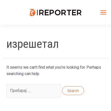
Skip
to
content
Mai
Me
изрешетал
It seems we can’t find what you’re looking for. Perhaps
searching can help.
Search
for: