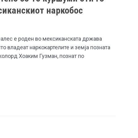
сиканскиот наркобос
залес е роден во мексиканската држава
то владеат наркокартелите и земја позната
колорд Хоаким Гузман, познат по