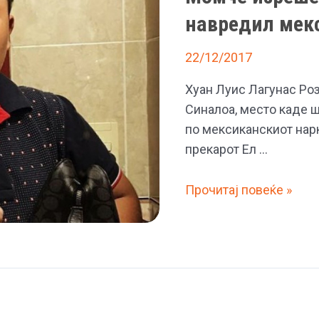
навредил мек
22/12/2017
Хуан Луис Лагунас Ро
Синалоа, место каде ш
по мексиканскиот нар
прекарот Ел …
Момче
Прочитај повеќе »
изрешетено
со
15
куршуми
оти
го