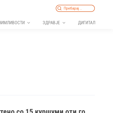
Search
for:
НИМЛИВОСТИ
ЗДРАВЈЕ
ДИГИТАЛ
ено со 15 куршуми оти го