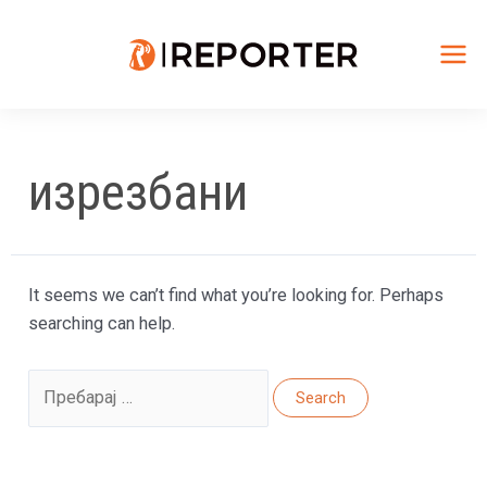
Skip
to
content
Mai
Me
изрезбани
It seems we can’t find what you’re looking for. Perhaps
searching can help.
Search
for: