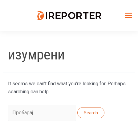
Skip
to
content
Mai
Me
изумрени
It seems we can’t find what you’re looking for. Perhaps
searching can help.
Search
for: