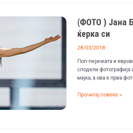
(ФОТО ) Јана 
ќерка си
28/03/2018
Поп-пејачката и евро
сподели фотографија о
мајка, а ова е прва ф
(ФОТО
Прочитај повеќе »
)
Јана
Бурческа
конечно