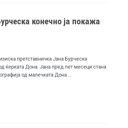
Бурческа конечно ја покажа
визиска претставничка Јана Бурческа
д ќерката Дона. Јана пред пет месеци стана
отографија од малечката Дона …