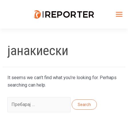
Skip
to
content
Mai
Me
јанакиески
It seems we can’t find what you’re looking for. Perhaps
searching can help.
Search
for: