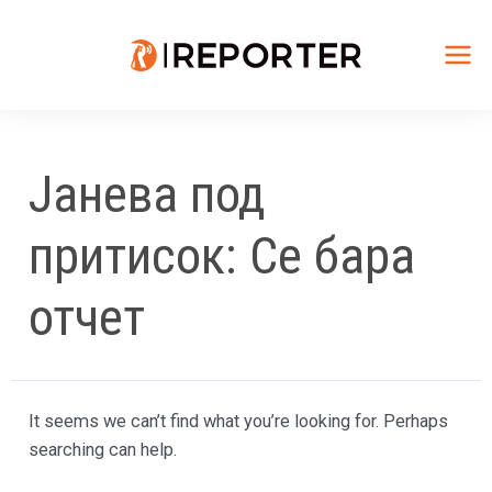
Skip
to
content
Mai
Me
Јанева под
притисок: Се бара
отчет
It seems we can’t find what you’re looking for. Perhaps
searching can help.