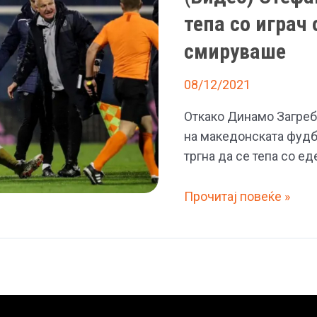
тепа со играч 
смируваше
08/12/2021
Откако Динамо Загреб 
на македонската фудб
тргна да се тепа со ед
(Видео)
Прочитај повеќе »
Стефан
Ристовски
сакаше
да
се
тепа