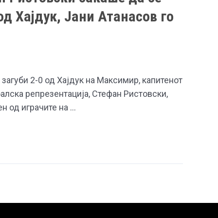
од Хајдук, Јани Атанасов го
загуби 2-0 од Хајдук на Максимир, капитенот
алска репрезентација, Стефан Ристовски,
ен од играчите на …