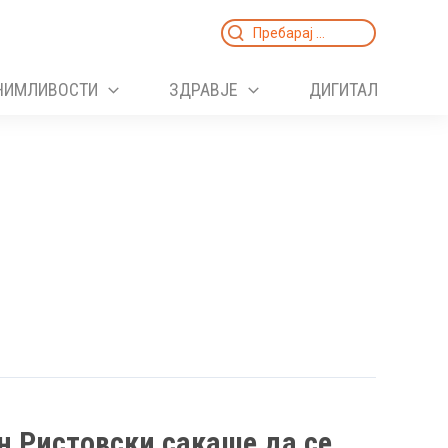
Search
for:
НИМЛИВОСТИ
ЗДРАВЈЕ
ДИГИТАЛ
н Ристовски сакаше да се