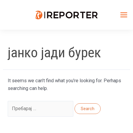
Skip
to
content
Mai
Me
јанко јади бурек
It seems we can’t find what you’re looking for. Perhaps
searching can help.
Search
for: