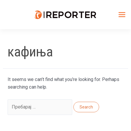
Skip
to
content
Mai
Me
кафиња
It seems we can’t find what you’re looking for. Perhaps
searching can help.
Search
for: