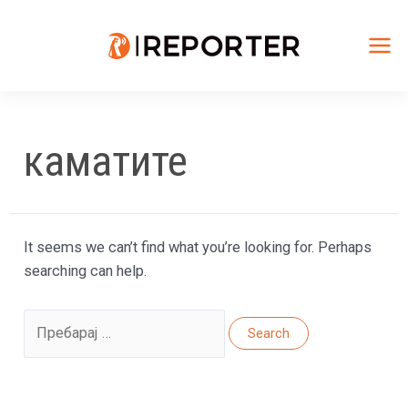
Skip
to
content
Mai
Me
каматите
It seems we can’t find what you’re looking for. Perhaps
searching can help.
Search
for: