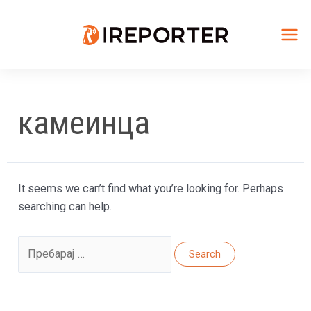
Skip
to
content
Mai
Me
камеинца
It seems we can’t find what you’re looking for. Perhaps
searching can help.
Search
for: