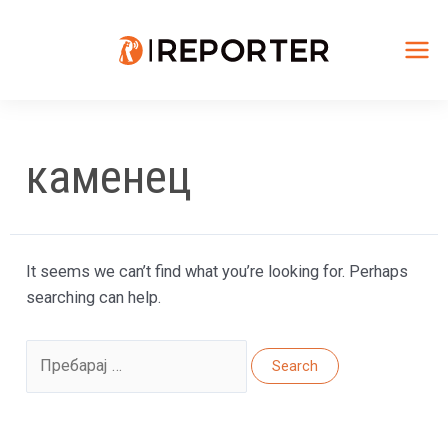
Skip
to
content
Mai
Me
каменец
It seems we can’t find what you’re looking for. Perhaps
searching can help.
Search
for: