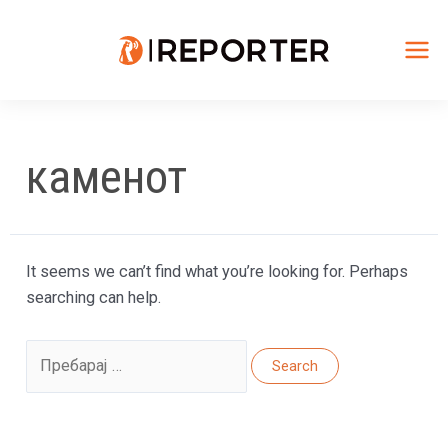
Skip
to
content
Mai
Me
каменот
It seems we can’t find what you’re looking for. Perhaps
searching can help.
Search
for: