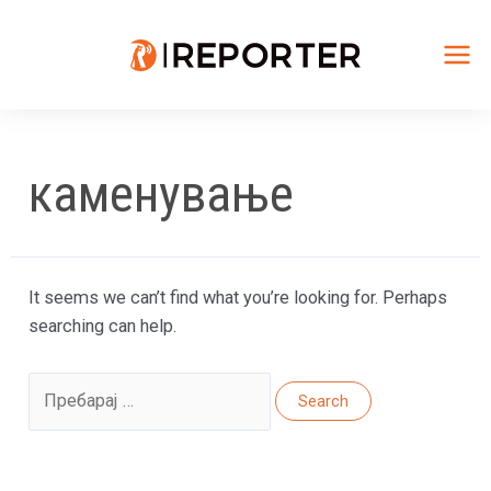
Skip
to
content
Mai
Me
каменување
It seems we can’t find what you’re looking for. Perhaps
searching can help.
Search
for: