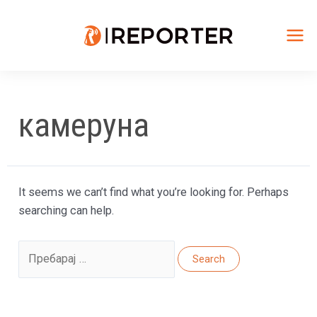
Skip
to
content
Mai
Me
камеруна
It seems we can’t find what you’re looking for. Perhaps
searching can help.
Search
for: