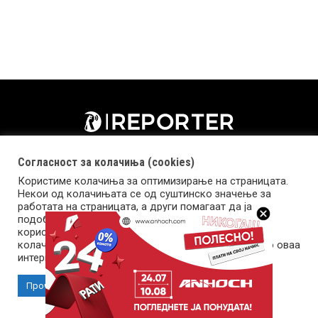
Согласност за колачиња (cookies)
Користиме колачиња за оптимизирање на страницата.
Некои од колачињата се од суштинско значење за
работата на страницата, а други помагаат да ја
подобриме оваа интернет страница и вашето
корисничко искуство. Напомена: задолжителните
колачиња се неопходни за користење и пристап до оваа
Импресум
Маркетинг
Контакт
Услови за користење
интернет страница.
Прочитај повеќе
Прифати колачиња
Copyright © 2026 Reporter.mk | Member of Clip Media Group