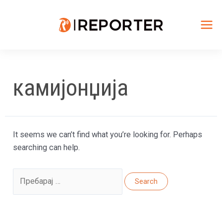
Skip
to
content
Mai
Me
камијонџија
It seems we can’t find what you’re looking for. Perhaps
searching can help.
Search
for: