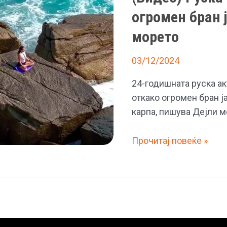
огромен бран 
морето
03/12/2024
24-годишната руска ак
откако огромен бран ј
карпа, пишува Дејли ме
(Видео)
Прочитај повеќе »
Руска
актерка
загина
во
Тајланд,
огромен