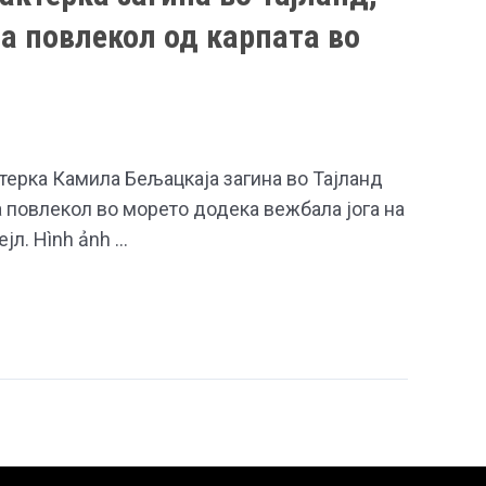
ја повлекол од карпата во
терка Камила Бељацкаја загина во Тајланд
а повлекол во морето додека вежбала јога на
јл. Hình ảnh …