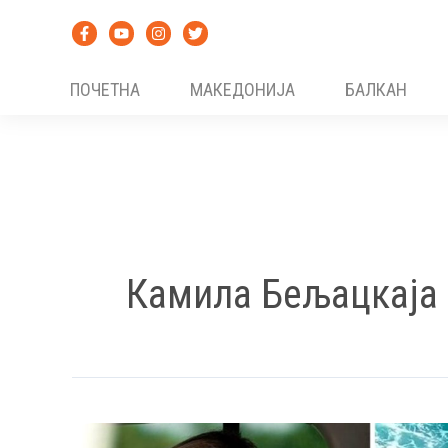
Skip
to
content
ПОЧЕТНА
МАКЕДОНИЈА
БАЛКАН
Камила Бељацкаја