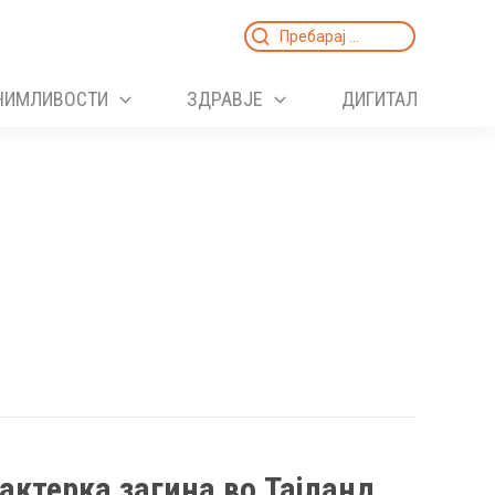
Search
for:
НИМЛИВОСТИ
ЗДРАВЈЕ
ДИГИТАЛ
актерка загина во Тајланд,