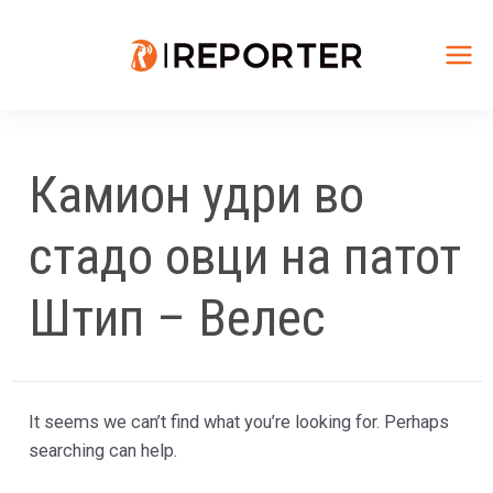
Skip
to
content
Mai
Me
Камион удри во
стадо овци на патот
Штип – Велес
It seems we can’t find what you’re looking for. Perhaps
searching can help.