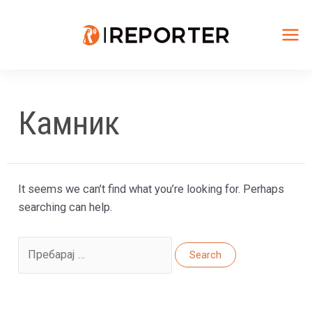
Skip
to
content
Mai
Me
Камник
It seems we can’t find what you’re looking for. Perhaps
searching can help.
Search
for: