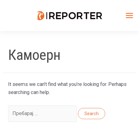
Skip
to
content
Mai
Me
Камоерн
It seems we can’t find what you’re looking for. Perhaps
searching can help.
Search
for: