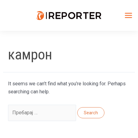
Skip
to
content
Mai
Me
камрон
It seems we can’t find what you’re looking for. Perhaps
searching can help.
Search
for: