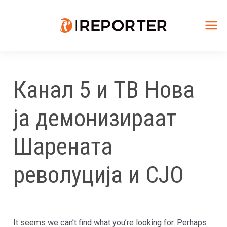
Skip
to
content
Mai
Me
Канал 5 и ТВ Нова
ја демонизираат
Шарената
револуција и СЈО
It seems we can’t find what you’re looking for. Perhaps