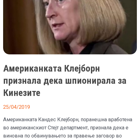
Американката Клејборн
признала дека шпионирала за
Кинезите
25/04/2019
Американката Кандес Клејборн, поранешна вработена
во американскиот Стејт департмент, признала дека е
виновна по обвинувањето за правење заговор во